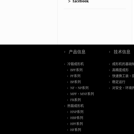
facebook
产品信息
技术信息
冷锻成形机
成形机的基础
BPF系列
高精度成形
PF系列
快速换工装・
BP系列
稳定运行
NF・NP系列
对安全・环境
MPF・MNF系列
FR系列
热锻成形机
HNP系列
HBP系列
HPF系列
HF系列