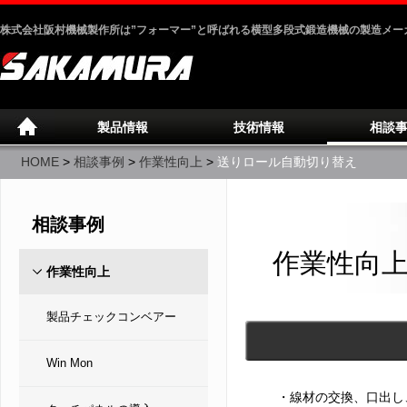
株式会社阪村機械製作所は”フォーマー”と呼ばれる横型多段式鍛造機械の製造メー
製品情報
技術情報
相談
HOME
>
相談事例
>
作業性向上
>
送りロール自動切り替え
相談事例
作業性向
作業性向上
製品チェックコンベアー
Win Mon
・線材の交換、口出し