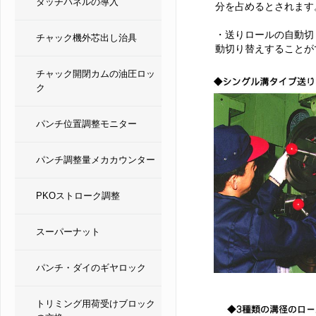
タッチパネルの導入
分を占めるとされます
・送りロールの自動切
チャック機外芯出し治具
動切り替えすることが
チャック開閉カムの油圧ロッ
ク
パンチ位置調整モニター
パンチ調整量メカカウンター
PKOストローク調整
スーパーナット
パンチ・ダイのギヤロック
トリミング用荷受けブロック