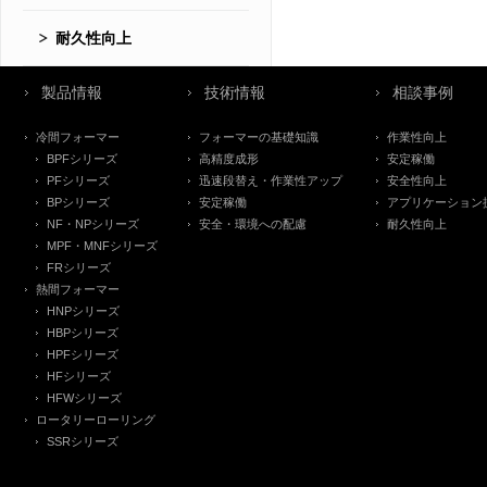
耐久性向上
製品情報
技術情報
相談事例
冷間フォーマー
フォーマーの基礎知識
作業性向上
BPFシリーズ
高精度成形
安定稼働
PFシリーズ
迅速段替え・作業性アップ
安全性向上
BPシリーズ
安定稼働
アプリケーション
NF・NPシリーズ
安全・環境への配慮
耐久性向上
MPF・MNFシリーズ
FRシリーズ
熱間フォーマー
HNPシリーズ
HBPシリーズ
HPFシリーズ
HFシリーズ
HFWシリーズ
ロータリーローリング
SSRシリーズ