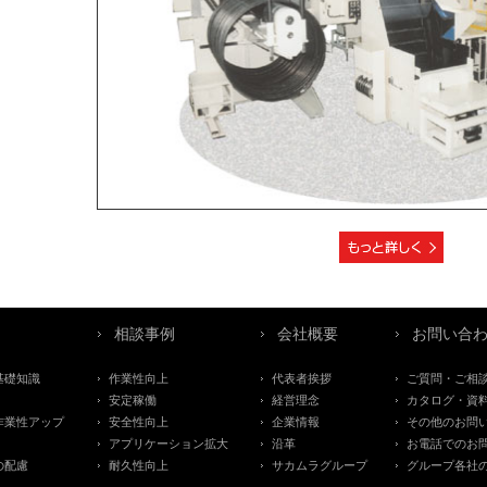
相談事例
会社概要
お問い合
基礎知識
作業性向上
代表者挨拶
ご質問・ご相
安定稼働
経営理念
カタログ・資
作業性アップ
安全性向上
企業情報
その他のお問
アプリケーション拡大
沿革
お電話でのお
の配慮
耐久性向上
サカムラグループ
グループ各社