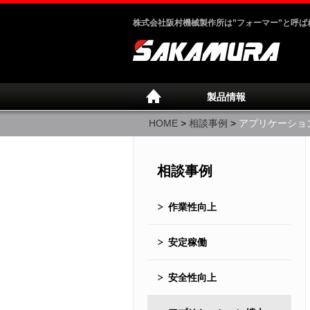
株式会社阪村機械製作所は”フォーマー”と呼
製品情報
HOME
>
相談事例
>
アプリケーショ
相談事例
作業性向上
安定稼働
安全性向上