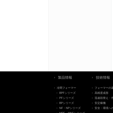
製品情報
技術情報
冷間フォーマー
フォーマーの
BPFシリーズ
高精度成形
PFシリーズ
迅速段替え・
BPシリーズ
安定稼働
NF・NPシリーズ
安全・環境へ