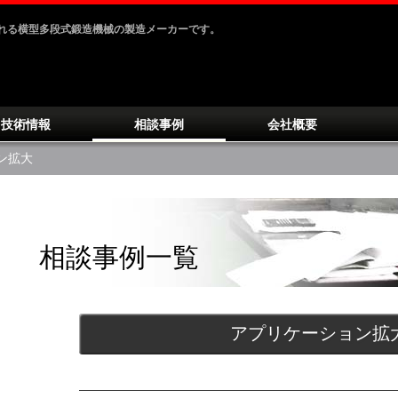
ばれる横型多段式鍛造機械の製造メーカーです。
技術情報
相談事例
会社概要
ン拡大
相談事例一覧
アプリケーション拡