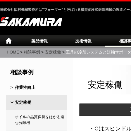
株式会社阪村機械製作所は”フォーマー”と呼ばれる横型多段式鍛造機械の製造メー
製品情報
技術情報
相談
HOME
>
相談事例
>
安定稼働
>
工具の冷却システムと短軸サポー
相談事例
安定稼働
作業性向上
安定稼働
オイルの品質保持をはかる遠
心分離機
・Cはスピンド