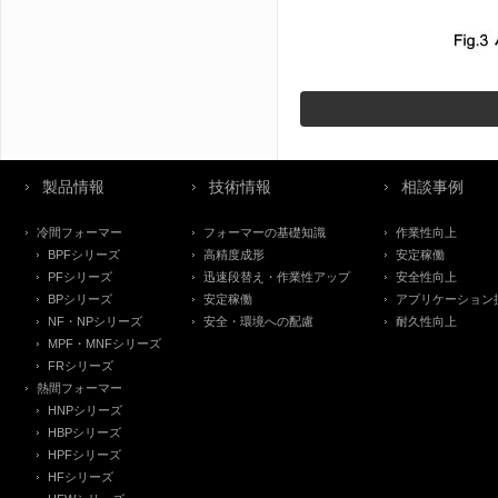
製品情報
技術情報
相談事例
冷間フォーマー
フォーマーの基礎知識
作業性向上
BPFシリーズ
高精度成形
安定稼働
PFシリーズ
迅速段替え・作業性アップ
安全性向上
BPシリーズ
安定稼働
アプリケーション
NF・NPシリーズ
安全・環境への配慮
耐久性向上
MPF・MNFシリーズ
FRシリーズ
熱間フォーマー
HNPシリーズ
HBPシリーズ
HPFシリーズ
HFシリーズ