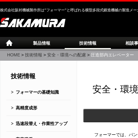
株式会社阪村機械製作所は”フォーマー”と呼ばれる横型多段式鍛造機械の製造メー
製品情報
技術情報
相談
HOME
>
技術情報
>
安全・環境への配慮
>
圧造部内エレベーター
技術情報
安全・環
フォーマーの基礎知識
高精度成形
迅速段替え・作業性アップ
フォーマーでは、パン