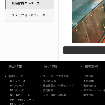
圧造部内エレベーター
ステップ台レスフォーマー
製品情報
技術情報
相談事例
冷間フォーマー
フォーマーの基礎知識
作業性向上
BPFシリーズ
高精度成形
安定稼働
PFシリーズ
迅速段替え・作業性アップ
安全性向上
BPシリーズ
安定稼働
アプリケーション
NF・NPシリーズ
安全・環境への配慮
耐久性向上
MPF・MNFシリーズ
FRシリーズ