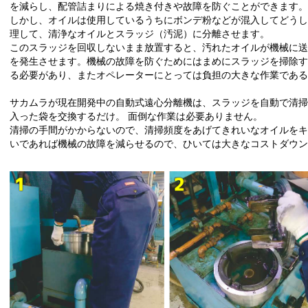
を減らし、配管詰まりによる焼き付きや故障を防ぐことができます。
しかし、オイルは使用しているうちにボンデ粉などが混入してどうし
理して、清浄なオイルとスラッジ（汚泥）に分離させます。
このスラッジを回収しないまま放置すると、汚れたオイルが機械に送
を発生させます。機械の故障を防ぐためにはまめにスラッジを掃除す
る必要があり、またオペレーターにとっては負担の大きな作業である
サカムラが現在開発中の自動式遠心分離機は、スラッジを自動で清掃
入った袋を交換するだけ。 面倒な作業は必要ありません。
清掃の手間がかからないので、清掃頻度をあげてきれいなオイルをキ
いであれば機械の故障を減らせるので、ひいては大きなコストダウン