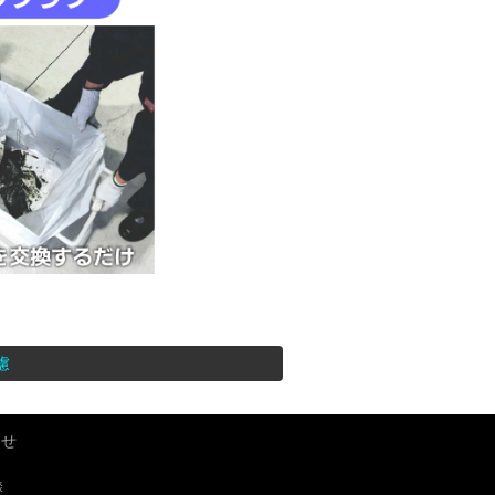
慮
わせ
談