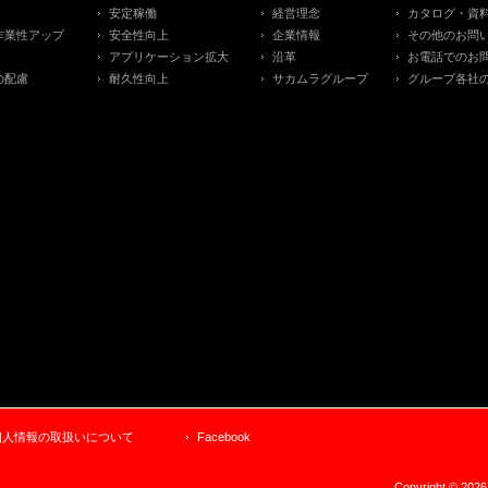
安定稼働
経営理念
カタログ・資
作業性アップ
安全性向上
企業情報
その他のお問
アプリケーション拡大
沿革
お電話でのお
の配慮
耐久性向上
サカムラグループ
グループ各社
個人情報の取扱いについて
Facebook
Copyright © 2026S